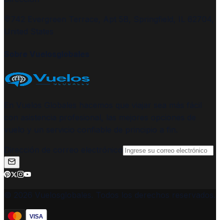
742 Evergreen Terrace, Apt 5B, Springfield, IL 62704,
United States
Sobre Vuelosglobales
En Vuelos Globales hacemos que viajar sea más fácil
con asistencia profesional, las mejores opciones de
vuelo y un servicio confiable de principio a fin.
Dirección de correo electrónico
© 2026 Vuelosglobales. Todos los derechos reservados.
VISA