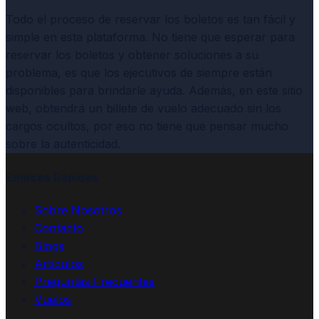
Todo el proceso de reservar los boletos es tan fácil y
simple en esta plataforma. No tiene que esperar para
reservar los boletos y obtener soluciones a su
problema, es que los ejecutivos de siempre están
disponibles para brindarle ayuda. Además, en este sitio
web, obtendrá un billete de vuelo adecuado sin los
cargos ocultos, por eso no tiene que pensar mucho
sobre la autenticidad.
Enlaces Rápidos
Sobre Nosotros
Contacto
Blogs
Artículos
Preguntas Frecuentes
Vuelos