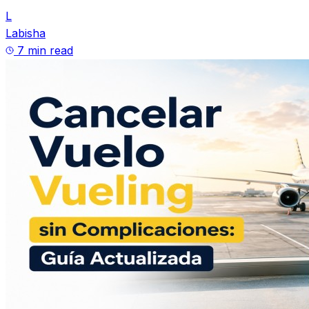
L
Labisha
7 min read