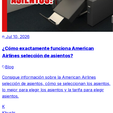
Jul 10, 2026
¿Cómo exactamente funciona American
Airlines selección de asientos?
Blog
Consigue información sobre la American Airlines
selección de asientos, cómo se seleccionan los asientos,
lo mejor para elegir los asientos y la tarifa para elegir
asientos.
K
Khushi