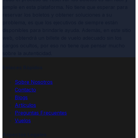
simple en esta plataforma. No tiene que esperar para
reservar los boletos y obtener soluciones a su
problema, es que los ejecutivos de siempre están
disponibles para brindarle ayuda. Además, en este sitio
web, obtendrá un billete de vuelo adecuado sin los
cargos ocultos, por eso no tiene que pensar mucho
sobre la autenticidad.
Enlaces Rápidos
Sobre Nosotros
Contacto
Blogs
Artículos
Preguntas Frecuentes
Vuelos
Aspectos Legales