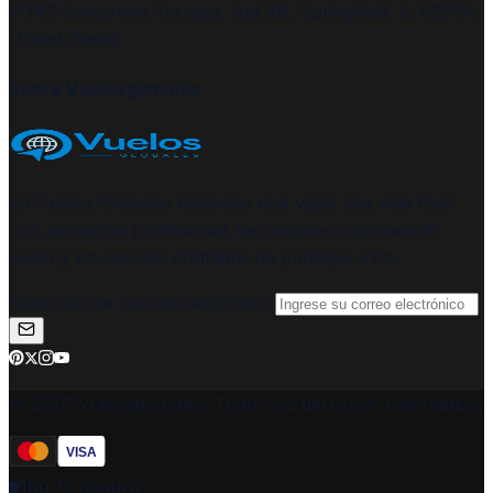
742 Evergreen Terrace, Apt 5B, Springfield, IL 62704,
United States
Sobre Vuelosglobales
En Vuelos Globales hacemos que viajar sea más fácil
con asistencia profesional, las mejores opciones de
vuelo y un servicio confiable de principio a fin.
Dirección de correo electrónico
© 2026 Vuelosglobales. Todos los derechos reservados.
VISA
100 % Seguro