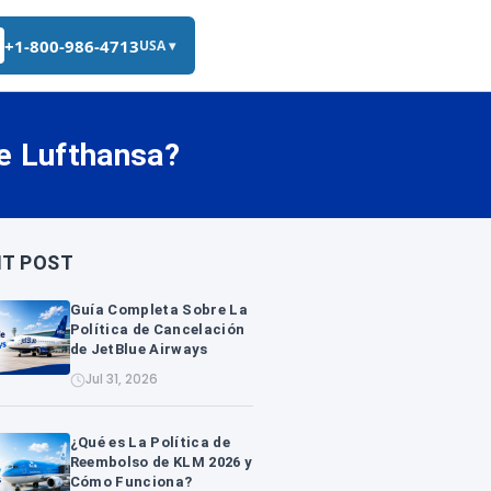
+1-800-986-4713
USA ▾
e Lufthansa?
T POST
Guía Completa Sobre La
Política de Cancelación
de JetBlue Airways
Jul 31, 2026
¿Qué es La Política de
Reembolso de KLM 2026 y
Cómo Funciona?